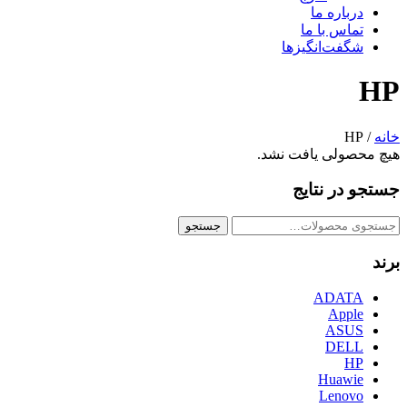
درباره ما
تماس با ما
شگفت‌انگیزها
HP
خانه
/ HP
هیچ محصولی یافت نشد.
جستجو در نتایج
جستجو
جستجو
برای:
برند
ADATA
Apple
ASUS
DELL
HP
Huawie
Lenovo