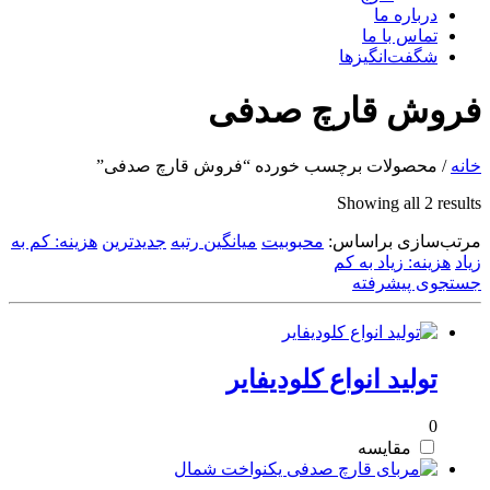
درباره ما
تماس با ما
شگفت‌انگیزها
فروش قارچ صدفی
خانه
/ محصولات برچسب خورده “فروش قارچ صدفی”
Sorted
Showing all 2 results
by
مرتب‌سازی براساس:
latest
محبوبیت
میانگین رتبه
جدیدترین
هزینه: کم به
زیاد
هزینه: زیاد به کم
جستجوی پیشرفته
تولید انواع کلودیفایر
0
مقایسه