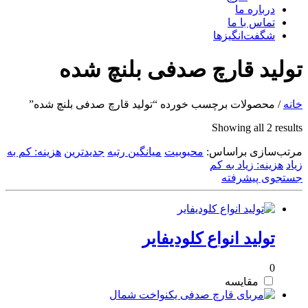
درباره ما
تماس با ما
شگفت‌انگیزها
تولید قارچ صدفی بلنچ شده
خانه
/ محصولات برچسب خورده “تولید قارچ صدفی بلنچ شده”
Sorted
Showing all 2 results
by
مرتب‌سازی براساس:
latest
محبوبیت
میانگین رتبه
جدیدترین
هزینه: کم به
زیاد
هزینه: زیاد به کم
جستجوی پیشرفته
تولید انواع کلودیفایر
0
مقایسه