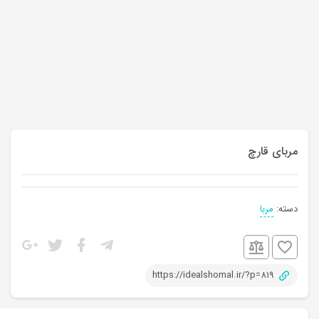
‌مربای قارچ
دسته:
مربا
https://idealshomal.ir/?p=819