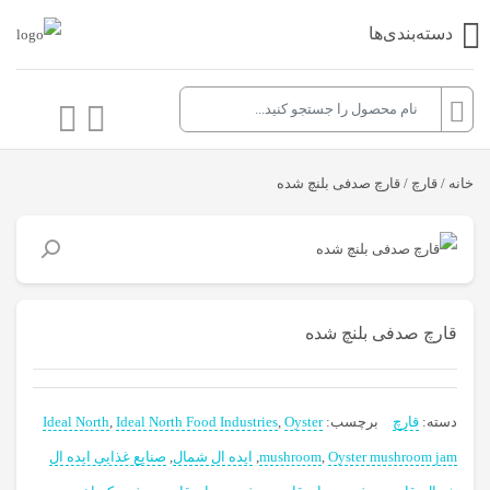
دسته‌بندی‌ها
خانه
/
قارچ
/ قارچ صدفی بلنچ شده
قارچ صدفی بلنچ شده
دسته:
قارچ
برچسب:
Oyster
,
Ideal North Food Industries
,
Ideal North
Oyster mushroom jam
,
mushroom
,
ایده ال شمال
,
صنایع غذایی ایده ال