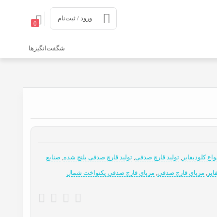
ورود / ثبت‌نام
0
شگفت‌انگیزها
نواع کلودیفایر
,
تولید قارچ صدفی
,
تولید قارچ صدفی بلنچ شده
,
صنایع
ایر
,
مربای قارچ صدفی
,
مربای قارچ صدفی یکنواخت شمال