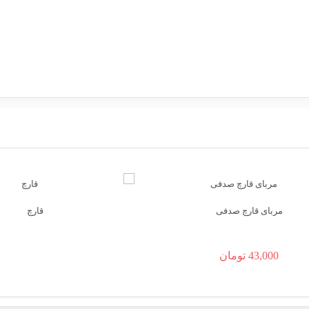
‌مربای قارچ صدفی
‌قارچ
43,000
تومان