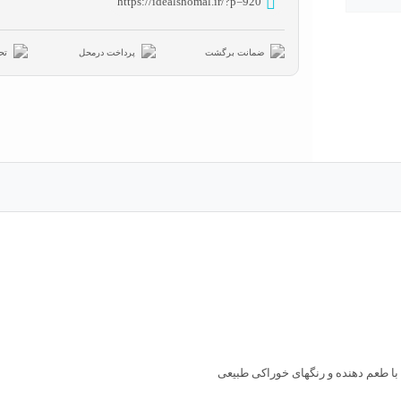
https://idealshomal.ir/?p=920
ضمانت برگشت
پرداخت درمحل
تح
ا طعم دهنده و رنگهای خوراکی طبیعی