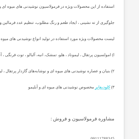
استفاده از این محصولات ویژه در فرمولاسیون نوشیدنی های میوه ای و
جلوگیری از ته نشینی ، ایجاد طعم و رنگ مطلوب، تنظیم عدد فرمالین
لیست محصولات ویژه مورد استفاده در تولید انواع نوشیدنی های میوه ای
ا) امولسیون پرتقال ، لیموناد ، هلو، تمشک، انبه، آلبالو ، توت فرنگی 
۲) بنیان و عصاره نوشیدنی های میوه ای و نوشابه‌های گازدار پرتقال ، لیموناد ، هلو، تمشک، انبه، آلبالو ، توت فرنگی ، آناناس ، موهیتو حاوی اسانس و رنگهای خوراکی طبیعی
۳)
کلودیفایر
مخصوص نوشیدنی های میوه ای و آبلیمو
مشاوره فرمولاسیون و فروش :
09111788345