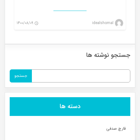
1400/08/09
idealshomal
0
جستجو نوشته ها
جستجو
برای:
دسته ها
قارچ صدفی