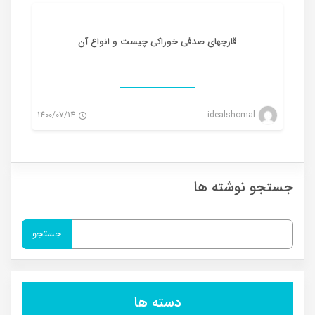
0
قارچهای صدفی خوراکی چیست و انواع آن
1400/07/14
idealshomal
0
جستجو نوشته ها
جستجو
برای:
دسته ها