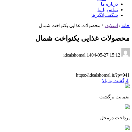
درباره ما
تماس با ما
شگفت‌انگیزها
خانه
/
اسلایدر
/
محصولات غذایی یکنواخت شمال
محصولات غذایی یکنواخت شمال
1404-05-27 15:12
idealshomal
https://idealshomal.ir/?p=941
بازگشت به بالا
ضمانت برگشت
پرداخت درمحل